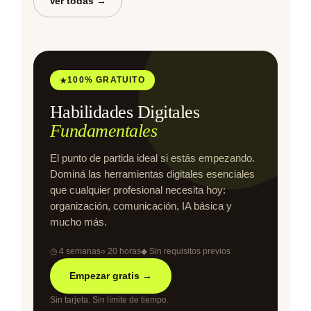
Ver todas →
100% GRATUITO
★
Habilidades Digitales
Fundamentales
El punto de partida ideal si estás empezando.
Dominá las herramientas digitales esenciales
que cualquier profesional necesita hoy:
organización, comunicación, IA básica y
mucho más.
◷ 4 semanas
○ 20 horas
◆ Sin requisitos previos
Empezar gratis →
Sin tarjeta. Sin límite de tiempo.