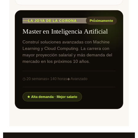
LA JOYA DE LA CORONA
Master en Inteligencia Artificial
Construí soluciones avanzadas con Machine
Learning y Cloud Computing. La carrera con
mayor proyección salarial y más demanda del
mercado en los próximos 10 años.
◷ 20 semanas
○ 140 horas
◆ Avanzado
★ Alta demanda · Mejor salario